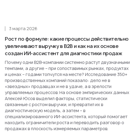
3 марта 2026
Рост по формуле: какие процессы действительно
увеличивают выручку в B2B и как на их основе
создан ИИ-ассистент для диагностики продаж
Почему одни B2B-компании системно растут двузначными
темпами, а другие – при сопоставимых рынках, продуктах
и ценах – годами топчутся на месте? Исследование 350+
производственных компаний показало: дело не в
«звездных» продавцах и не в удаче, а в зрелости
управляемых процессов. На основе эмпирических данных
Алексей Юсов выделил факторы, статистически
связанные с ростом выручки, и превратил их в
диагностическую модель, а затем – в
специализированного ИИ-ассистента, который помогает
находить ограничители роста и переводить разговор о
продажах в плоскость измеряемых параметров.