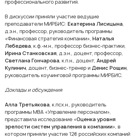
профессионального развития.
В дискуссии приняли участие ведущие
преподаватели МИРБИС:
Екатерина Лисицына
,
д.э.н., профессор, руководитель программы
«Финансовая стратегия компании»,
Наталья
Лебедева
, к.ф.-м.н., профессор бизнес-практики,
Ирина Станковская
, д.э.н., доцент, профессор,
Светлана Гончарова
, к.п.н., доцент,
Андрей
Кулинич
, доцент, бизнес-тренер и
Денис Рощин
,
руководитель коучинговой программы МИРБИС.
Доклады и обсуждения
Алла Третьякова
, к.псх.н., руководитель
программы МВА «Управление персоналом»,
представила исследование «
Оценка уровня
зрелости систем управления в компании
», в
котором приняли участие 126 российских компаний