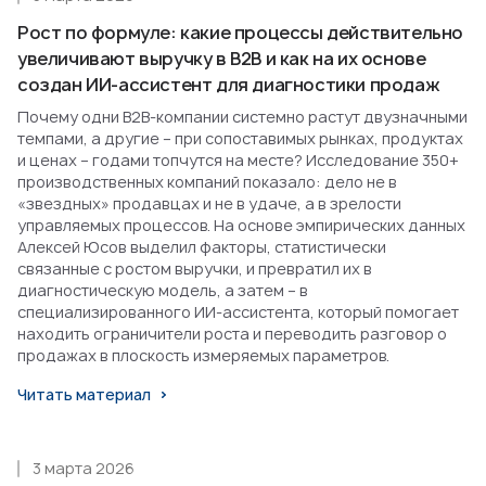
Рост по формуле: какие процессы действительно
увеличивают выручку в B2B и как на их основе
создан ИИ-ассистент для диагностики продаж
Почему одни B2B-компании системно растут двузначными
темпами, а другие – при сопоставимых рынках, продуктах
и ценах – годами топчутся на месте? Исследование 350+
производственных компаний показало: дело не в
«звездных» продавцах и не в удаче, а в зрелости
управляемых процессов. На основе эмпирических данных
Алексей Юсов выделил факторы, статистически
связанные с ростом выручки, и превратил их в
диагностическую модель, а затем – в
специализированного ИИ-ассистента, который помогает
находить ограничители роста и переводить разговор о
продажах в плоскость измеряемых параметров.
Читать материал
3 марта 2026