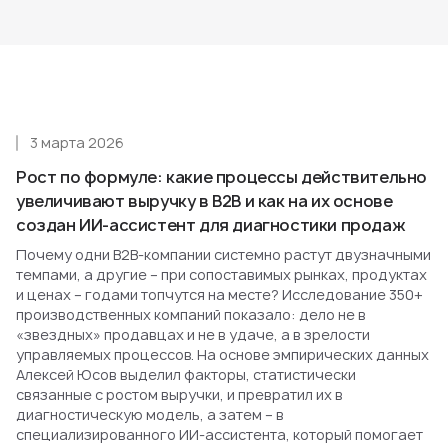
3 марта 2026
Рост по формуле: какие процессы действительно
увеличивают выручку в B2B и как на их основе
создан ИИ-ассистент для диагностики продаж
Почему одни B2B-компании системно растут двузначными
темпами, а другие – при сопоставимых рынках, продуктах
и ценах – годами топчутся на месте? Исследование 350+
производственных компаний показало: дело не в
«звездных» продавцах и не в удаче, а в зрелости
управляемых процессов. На основе эмпирических данных
Алексей Юсов выделил факторы, статистически
связанные с ростом выручки, и превратил их в
диагностическую модель, а затем – в
специализированного ИИ-ассистента, который помогает