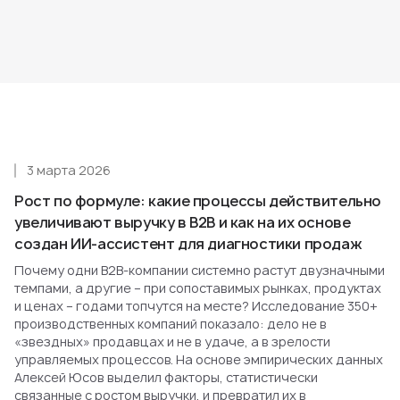
3 марта 2026
Рост по формуле: какие процессы действительно
увеличивают выручку в B2B и как на их основе
создан ИИ-ассистент для диагностики продаж
Почему одни B2B-компании системно растут двузначными
темпами, а другие – при сопоставимых рынках, продуктах
и ценах – годами топчутся на месте? Исследование 350+
производственных компаний показало: дело не в
«звездных» продавцах и не в удаче, а в зрелости
управляемых процессов. На основе эмпирических данных
Алексей Юсов выделил факторы, статистически
связанные с ростом выручки, и превратил их в