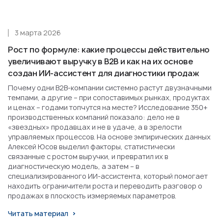
3 марта 2026
Рост по формуле: какие процессы действительно
увеличивают выручку в B2B и как на их основе
создан ИИ-ассистент для диагностики продаж
Почему одни B2B-компании системно растут двузначными
темпами, а другие – при сопоставимых рынках, продуктах
и ценах – годами топчутся на месте? Исследование 350+
производственных компаний показало: дело не в
«звездных» продавцах и не в удаче, а в зрелости
управляемых процессов. На основе эмпирических данных
Алексей Юсов выделил факторы, статистически
связанные с ростом выручки, и превратил их в
диагностическую модель, а затем – в
специализированного ИИ-ассистента, который помогает
находить ограничители роста и переводить разговор о
продажах в плоскость измеряемых параметров.
Читать материал