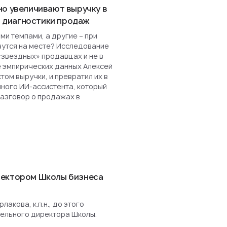
но увеличивают выручку в
ля диагностики продаж
и темпами, а другие – при
чутся на месте? Исследование
«звездных» продавцах и не в
е эмпирических данных Алексей
ом выручки, и превратил их в
нного ИИ-ассистента, который
разговор о продажах в
ректором Школы бизнеса
акова, к.п.н., до этого
ельного директора Школы.