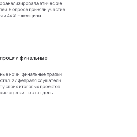
роанализировала этические
ей. В опросе приняли участие
ы и 44% – женщины.
 прошли финальные
ные ночи, финальные правки
астал. 27 февраля слушатели
у своих итоговых проектов
кие оценки – в этот день