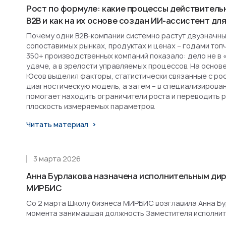
Рост по формуле: какие процессы действитель
B2B и как на их основе создан ИИ-ассистент д
Почему одни B2B-компании системно растут двузначным
сопоставимых рынках, продуктах и ценах – годами топ
350+ производственных компаний показало: дело не в 
удаче, а в зрелости управляемых процессов. На основ
Юсов выделил факторы, статистически связанные с рост
диагностическую модель, а затем – в специализирова
помогает находить ограничители роста и переводить 
плоскость измеряемых параметров.
Читать материал
3 марта 2026
Анна Бурлакова назначена исполнительным ди
МИРБИС
Со 2 марта Школу бизнеса МИРБИС возглавила Анна Бурл
момента занимавшая должность Заместителя исполнит