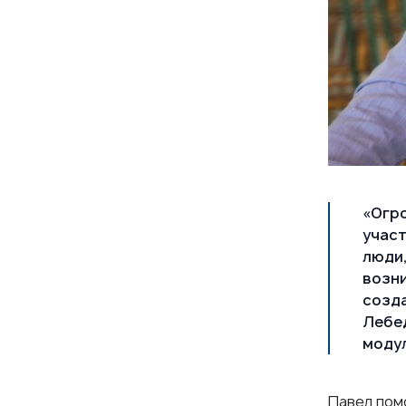
«Огро
участ
люди,
возн
созда
Лебе
модул
Павел пом