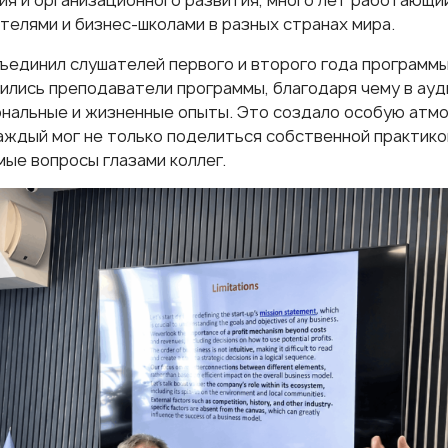
ия и организационного развития, много лет работающи
телями и бизнес-школами в разных странах мира.
ъединил слушателей первого и второго года программы
ились преподаватели программы, благодаря чему в ау
нальные и жизненные опыты. Это создало особую атмо
аждый мог не только поделиться собственной практикой
ые вопросы глазами коллег.