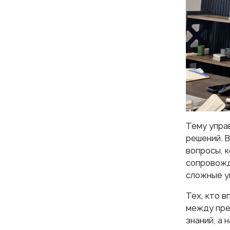
Тему упра
решений. 
вопросы, 
сопровожд
сложные у
Тех, кто 
между пре
знаний, а