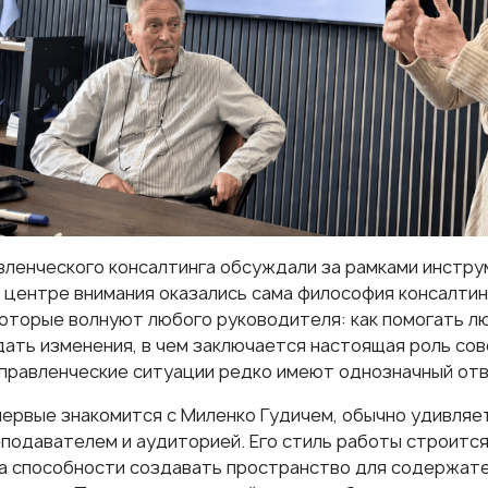
вленческого консалтинга обсуждали за рамками инстру
В центре внимания оказались сама философия консалти
которые волнуют любого руководителя: как помогать л
ать изменения, в чем заключается настоящая роль сов
правленческие ситуации редко имеют однозначный отв
впервые знакомится с
Миленко Гудичем
, обычно удивляе
подавателем и аудиторией. Его стиль работы строится
 на способности создавать пространство для содержат