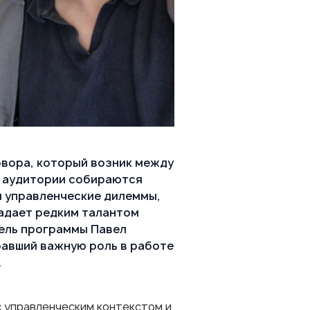
овора, который возник между
й аудитории собираются
и управленческие дилеммы,
адает редким талантом
тель программы
Павел
равший важную роль в работе
.
с управленческим контекстом и