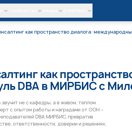
ли
Сообщество
Медиа
О МИРБИС
онсалтинг как пространство диалога: международны
алтинг как пространство
ль DBA в МИРБИС с Мил
звучит не с кафедры, а в живом, теплом
перт с опытом работы и наградами от ООН –
преподавателей DBA МИРБИС, превратив
стве, ответственности, доверии и решениях,