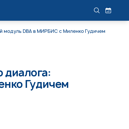
й модуль DBA в МИРБИС с Миленко Гудичем
 диалога:
енко Гудичем