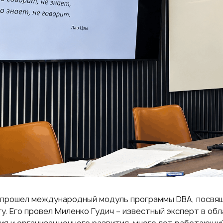
прошел международный модуль программы DBA, посвя
гу. Его провел Миленко Гудич – известный эксперт в об