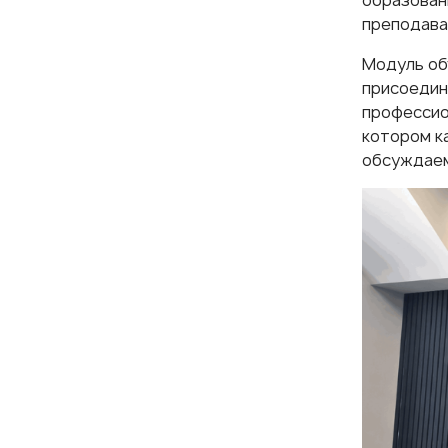
образован
преподава
Модуль об
присоедин
профессио
котором к
обсуждаем