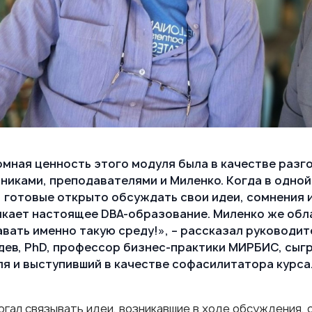
мная ценность этого модуля была в качестве разг
никами, преподавателями и Миленко. Когда в одно
 готовые открыто обсуждать свои идеи, сомнения 
икает настоящее DBA-образование. Миленко же обл
вать именно такую среду!», – рассказал руководи
дев
, PhD, профессор бизнес-практики МИРБИС, сыг
я и выступивший в качестве софасилитатора курса
огал связывать идеи, возникавшие в ходе обсуждения, 