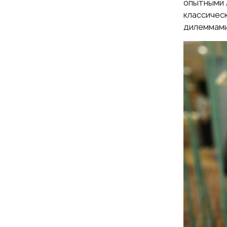
опытными 
классичес
дилеммами