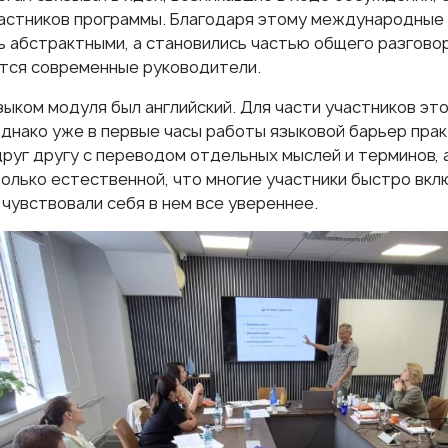
астников программы. Благодаря этому международные 
ь абстрактными, а становились частью общего разговор
тся современные руководители.
зыком модуля был английский. Для части участников эт
однако уже в первые часы работы языковой барьер прак
друг другу с переводом отдельных мыслей и терминов, 
только естественной, что многие участники быстро вкл
чувствовали себя в нем все увереннее.