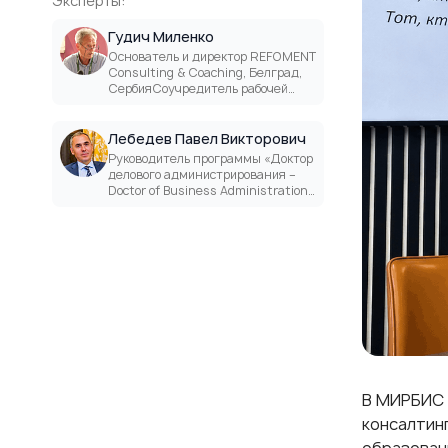
Эксперты:
Гудич Миленко
Основатель и директор REFOMENT
Consulting & Coaching, Белград,
СербияСоучредитель рабочей
группы ООН по борьбе с
бедностью PRME
Лебедев Павел Викторович
Руководитель программы «Доктор
делового администрирования –
Doctor of Business Administration
(DВА)», профессор, доктор
экономических наук
В МИРБИС 
консалтин