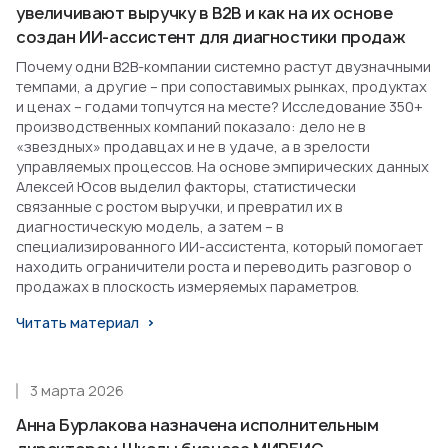
увеличивают выручку в B2B и как на их основе
создан ИИ-ассистент для диагностики продаж
Почему одни B2B-компании системно растут двузначными
темпами, а другие – при сопоставимых рынках, продуктах
и ценах – годами топчутся на месте? Исследование 350+
производственных компаний показало: дело не в
«звездных» продавцах и не в удаче, а в зрелости
управляемых процессов. На основе эмпирических данных
Алексей Юсов выделил факторы, статистически
связанные с ростом выручки, и превратил их в
диагностическую модель, а затем – в
специализированного ИИ-ассистента, который помогает
находить ограничители роста и переводить разговор о
продажах в плоскость измеряемых параметров.
Читать материал
3 марта 2026
Анна Бурлакова назначена исполнительным