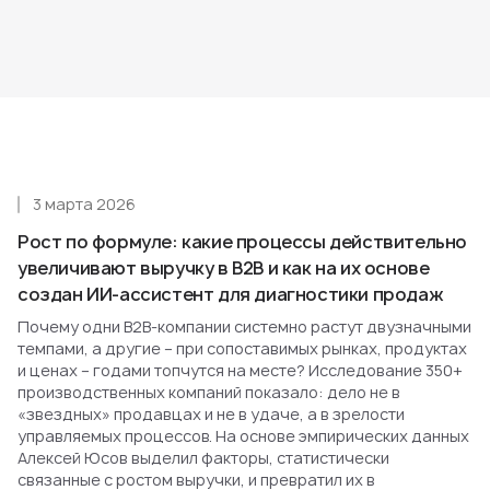
3 марта 2026
Рост по формуле: какие процессы действительно
увеличивают выручку в B2B и как на их основе
создан ИИ-ассистент для диагностики продаж
Почему одни B2B-компании системно растут двузначными
темпами, а другие – при сопоставимых рынках, продуктах
и ценах – годами топчутся на месте? Исследование 350+
производственных компаний показало: дело не в
«звездных» продавцах и не в удаче, а в зрелости
управляемых процессов. На основе эмпирических данных
Алексей Юсов выделил факторы, статистически
связанные с ростом выручки, и превратил их в