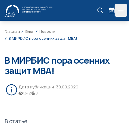
МИРБИС
гла
Главная
Блог
Новости
В МИРБИС пора осенних защит MBA!
В МИРБИС пора осенних
защит MBA!
Дата публикации:
30.09.2020
1342
0
В статье