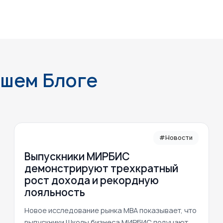
ашем Блоге
#Новости
Выпускники МИРБИС
демонстрируют трехкратный
рост дохода и рекордную
лояльность
Новое исследование рынка MBA показывает, что
выпускники Школы бизнеса МИРБИС получают