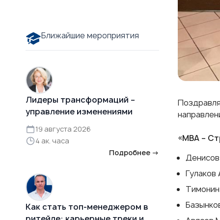
Ближайшие мероприятия
Лидеры трансформаций –
Поздравля
управление изменениями
направлен
19 августа 2026
«МВА – С
4 ак. часа
Подробнее →
Денисов
Гулаков
Тимонин
Базынко
Как стать топ-менеджером в
ритейле: карьерные треки и