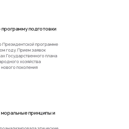
 программу подготовки
о Президентской программе
ом году. Прием заявок
ках Государственного плана
ародного хозяйства
 нового поколения
 моральные принципы и
роанализировала этические