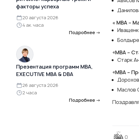
Авясов 
факторы успеха
Данилов
20 августа 2026
« МВА – 
4 ак. часа
Иващенк
Подробнее →
Болдыре
«МВА – С
Старк А
Презентация программ MBA,
«МВА – П
EXECUTIVE MBA & DBA
Дорохов
26 августа 2026
Маслов 
2 часа
Подробнее →
Поздравля
0