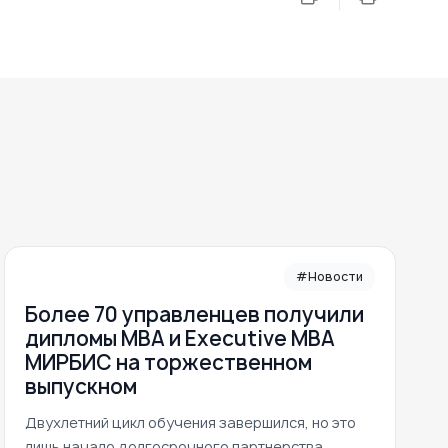
#Новости
Более 70 управленцев получили
дипломы MBA и Executive MBA
МИРБИС на торжественном
выпускном
Двухлетний цикл обучения завершился, но это
лишь начало долгосрочного партнерства.