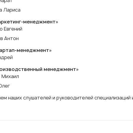
Марат
а Лариса
Маркетинг-менеджмент»
о Евгений
в Антон
тартап-менеджмент»
ндрей
роизводственный менеджмент»
 Михаил
Олег
ем наших слушателей и руководителей специализаций 