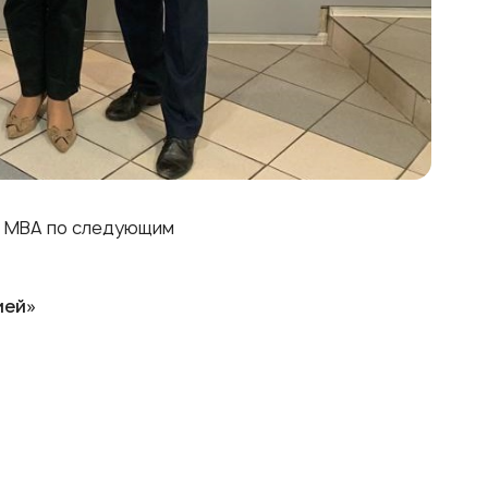
ы МВА по следующим
ией»