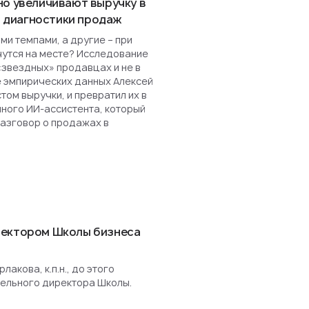
но увеличивают выручку в
ля диагностики продаж
и темпами, а другие – при
чутся на месте? Исследование
«звездных» продавцах и не в
е эмпирических данных Алексей
ом выручки, и превратил их в
нного ИИ-ассистента, который
разговор о продажах в
ректором Школы бизнеса
акова, к.п.н., до этого
ельного директора Школы.