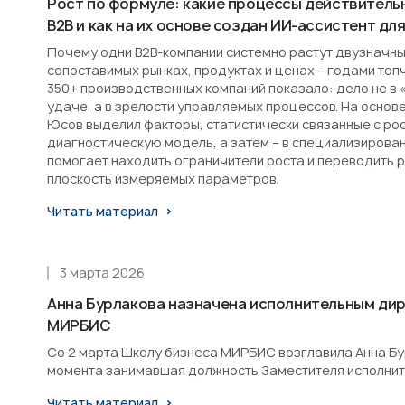
Рост по формуле: какие процессы действитель
B2B и как на их основе создан ИИ-ассистент д
Почему одни B2B-компании системно растут двузначным
сопоставимых рынках, продуктах и ценах – годами топ
350+ производственных компаний показало: дело не в 
удаче, а в зрелости управляемых процессов. На основ
Юсов выделил факторы, статистически связанные с рост
диагностическую модель, а затем – в специализирова
помогает находить ограничители роста и переводить 
плоскость измеряемых параметров.
Читать материал
3 марта 2026
Анна Бурлакова назначена исполнительным ди
МИРБИС
Со 2 марта Школу бизнеса МИРБИС возглавила Анна Бурл
момента занимавшая должность Заместителя исполнит
Читать материал