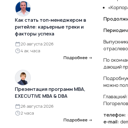
«Корпор
Продолжи
Как стать топ-менеджером в
ритейле: карьерные треки и
Периодич
факторы успеха
Выпускник
20 августа 2026
отраслево
4 ак. часа
Подробнее →
По оконча
дающий пр
Подробную
можно пол
Презентация программ MBA,
EXECUTIVE MBA & DBA
Главацкий
Погорелов
26 августа 2026
2 часа
телефон:
Подробнее →
e-mail:
dem