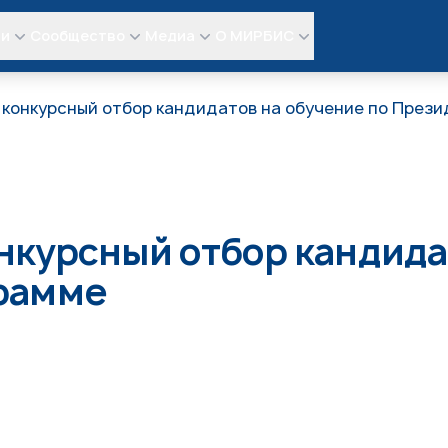
ли
Сообщество
Медиа
О МИРБИС
конкурсный отбор кандидатов на обучение по През
курсный отбор кандидат
рамме