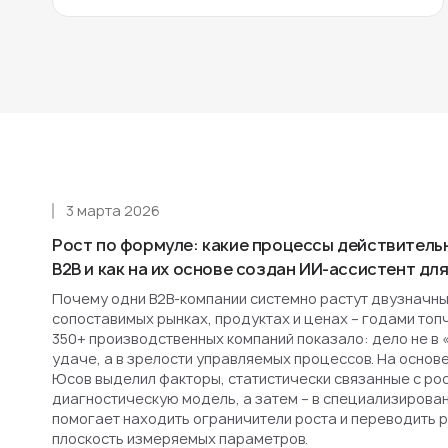
3 марта 2026
Рост по формуле: какие процессы действитель
B2B и как на их основе создан ИИ-ассистент д
Почему одни B2B-компании системно растут двузначным
сопоставимых рынках, продуктах и ценах – годами топ
350+ производственных компаний показало: дело не в 
удаче, а в зрелости управляемых процессов. На основ
Юсов выделил факторы, статистически связанные с рост
диагностическую модель, а затем – в специализирова
помогает находить ограничители роста и переводить 
плоскость измеряемых параметров.