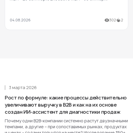
04.08.2026
302
2
3 марта 2026
Рост по формуле: какие процессы действительно
увеличивают выручку в B2B и как на их основе
создан ИИ-ассистент для диагностики продаж
Почему одни B2B-компании системно растут двузначными
темпами, а другие – при сопоставимых рынках, продуктах
и ценах – годами топчутся на месте? Исследование 350+