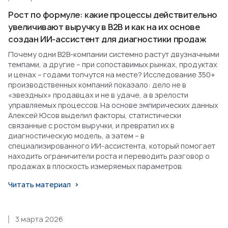
Рост по формуле: какие процессы действительно
увеличивают выручку в B2B и как на их основе
создан ИИ-ассистент для диагностики продаж
Почему одни B2B-компании системно растут двузначными
темпами, а другие – при сопоставимых рынках, продуктах
и ценах – годами топчутся на месте? Исследование 350+
производственных компаний показало: дело не в
«звездных» продавцах и не в удаче, а в зрелости
управляемых процессов. На основе эмпирических данных
Алексей Юсов выделил факторы, статистически
связанные с ростом выручки, и превратил их в
диагностическую модель, а затем – в
специализированного ИИ-ассистента, который помогает
находить ограничители роста и переводить разговор о
продажах в плоскость измеряемых параметров.
Читать материал
3 марта 2026