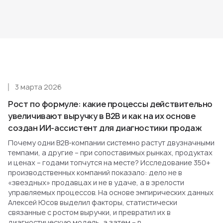
3 марта 2026
Рост по формуле: какие процессы действительно
увеличивают выручку в B2B и как на их основе
создан ИИ-ассистент для диагностики продаж
Почему одни B2B-компании системно растут двузначными
темпами, а другие – при сопоставимых рынках, продуктах
и ценах – годами топчутся на месте? Исследование 350+
производственных компаний показало: дело не в
«звездных» продавцах и не в удаче, а в зрелости
управляемых процессов. На основе эмпирических данных
Алексей Юсов выделил факторы, статистически
связанные с ростом выручки, и превратил их в
диагностическую модель, а затем – в