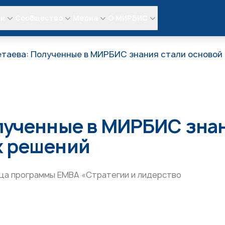
ли
Сообщество
Медиа
О МИРБИС
етаева: Полученные в МИРБИС знания стали основой
лученные в МИРБИС знан
х решений
ица программы
ЕМВА «Стратегии и лидерство