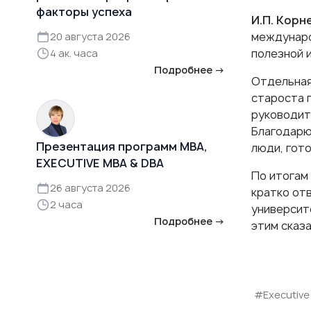
факторы успеха
И.П. Корн
междунаро
20 августа 2026
полезной 
4 ак. часа
Подробнее →
Отдельная
староста г
руководит
Благодарю
Презентация программ MBA,
люди, гот
EXECUTIVE MBA & DBA
По итогам 
26 августа 2026
кратко от
2 часа
университ
Подробнее →
этим сказа
#Еxecutive