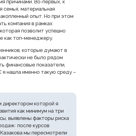
я причинами. Во-первых, к
я семья, материальная
накопленный опыт. Но при этом
ть компания в рамках
 которая позволит успешно
не как топ-менеджеру.
енников, которые думают в
практически не было рядом
ть финансовые показатели,
 я нашла именно такую среду –
м директором которой я
звития как минимум на три
сы, выявлены факторы риска
родаж: после курсов
. Казакова мы пересмотрели