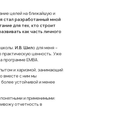
мание целей на ближайшую и
я стал разработанный мной
ание для тех, кто строит
азвивать как часть личного
-школы.
И.В. Шил
о
для меня –
ю практическую ценность. Уже
на программе ЕМВА.
пытом и харизмой, занимающий
о вместе с ним мы
 более устойчивой и менее
 понятными и применимыми:
ривожу отчетность в