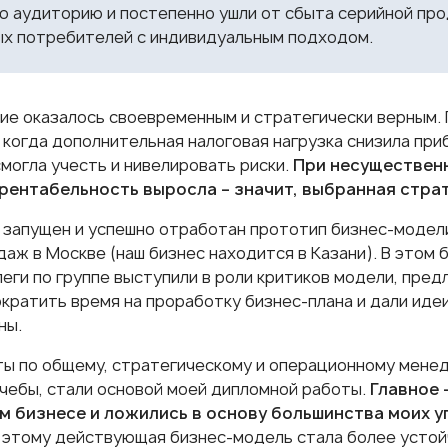
ю аудиторию и постепенно ушли от сбыта серийной про
ых потребителей с индивидуальным подходом.
ие оказалось своевременным и стратегически верным. 
 когда дополнительная налоговая нагрузка снизила при
смогла учесть и нивелировать риски.
При несуществен
рентабельность выросла – значит, выбранная стра
 запущен и успешно отработан прототип бизнес-модел
даж в Москве (наш бизнес находится в Казани). В этом
леги по группе выступили в роли критиков модели, пре
ократить время на проработку бизнес-плана и дали иде
ны.
ты по общему, стратегическому и операционному мене
учебы, стали основой моей дипломной работы.
Главное 
м бизнесе и ложились в основу большинства моих у
 этому действующая бизнес-модель стала более устой