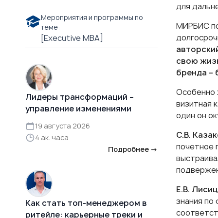
для дальн
Мероприятия и программы по
МИРБИС по
теме:
долгосроч
[Еxecutive МВА]
авторский
свою жизн
бренда – 
Особенно 
Лидеры трансформаций –
визитная 
управление изменениями
один он о
19 августа 2026
С.В. Каза
4 ак. часа
почетное 
Подробнее →
выстраива
подвержен
Е.В. Лиси
знания по
Как стать топ-менеджером в
соответст
ритейле: карьерные треки и