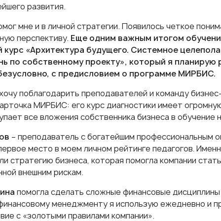
ейшего развития.
мог мне и в личной стратегии. Появилось четкое пони
ную перспективу.
Еще одним важным итогом обучени
 курс «Архитектура будущего. Системное целеполаг
ь по собственному проекту», который я планирую р
безусловно, с предисловием о программе МИРБИС.
хочу поблагодарить преподавателей и команду бизнес
карточка МИРБИС: его курс диагностики имеет огромну
купает все вложения собственника бизнеса в обучение 
ков
– преподаватель с богатейшим профессиональным о
первое место в моем личном рейтинге педагогов. Именн
ли стратегию бизнеса, которая помогла компании стать
ной внешним рискам.
цина
помогла сделать сложные финансовые дисциплины
 финансовому менеджменту я использую ежедневно и п
вие с «золотыми правилами компании».