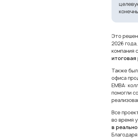
целеву
конечн
Это решен
2026 года,
компания 
итоговая 
Также был
офиса про
ЕМВА: кол
помогли с
реализова
Все проек
во время 
в реально
Благодаря