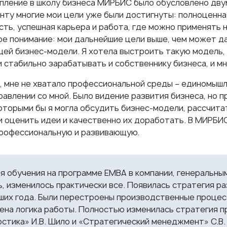
пление в школу бизнеса МИРБИС было обусловлено двум
нту многие мои цели уже были достигнуты: полноценна
сть, успешная карьера и работа, где можно применять 
ое понимание: мои дальнейшие цели выше, чем может да
ей бизнес-модели. Я хотела выстроить такую модель,
и стабильно зарабатывать и собственнику бизнеса, и м
, мне не хватало профессиональной среды – единомышл
равлении со мной. Было видение развития бизнеса, но 
которыми бы я могла обсудить бизнес-модели, рассчита
и оценить идеи и качественно их доработать. В МИРБИС
профессиональную и развивающую.
я обучения на программе ЕМВА в компании, генеральны
, изменилось практически все. Появилась стратегия ра
ших года. Были перестроены производственные процес
ена логика работы. Полностью изменилась стратегия п
стика» И.В. Шило и «Стратегический менеджмент» С.В