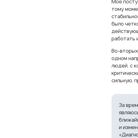
Мое посту
тому моме
стабильно
было четк
действующ
работать 
Во-вторых
одном нап
людей, с 
критическ
сильную, 
За врем
являюсь
ближай
и измен
«Диагно