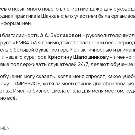
еев
открыл много нового в логистике даже для руковод
дная практика в Шанхае с его участием была организо
информацией.
 благодарность
А.А. Бурлаковой
– руководителю школ
руппы ЕМВА-53 я взаимодействовала с ней весь период 
ель с большой буквы, который с тактичностью и вниман
 и нашего куратора
Кристину Шапошникову
– именно 
овые поддерживать слушателей 24/7, делают обучение
обучения могу сказать: когда меня спросят, какое учеб
вечу – «МИРБИС», хотя за моей спиной два образования
етах. Именно бизнес-школа стала для меня местом, куд
но всё.
 МВА