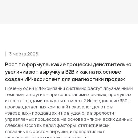
3 марта 2026
Рост по формуле: какие процессы действительно
увеличивают выручку в B2B и как на их основе
создан ИИ-ассистент для диагностики продаж
Почему одни B2B-компании системно растут двузначными
темпами, а другие – при сопоставимых рынках, продуктах
и ценах – годами топчутся на месте? Исследование 350+
производственных компаний показало: дело не в
«звездных» продавцах и не в удаче, а в зрелости
управляемых процессов. На основе эмпирических данных
Алексей Юсов выделил факторы, статистически
связанные с ростом выручки, и превратил их в
диагностическую модель, а затем – в