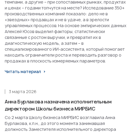
темпами, а другие – при сопоставимых рынках, продуктах
и ценах – годами топчутся на месте? Исследование 350+
производственных компаний показало: дело не в
«звездных» продавцах и не в удаче, а в зрелости
управляемых процессов. На основе эмпирических данных
Алексей Юсов выделил факторы, статистически
связанные с ростом выручки, и превратил их в
диагностическую модель, а затем – в
специализированного ИИ-ассистента, который помогает
находить ограничители роста и переводить разговор о
продажах в плоскость измеряемых параметров.
Читать материал
3 марта 2026
Анна Бурлакова назначена исполнительным
директором Школы бизнеса МИРБИС
Со 2 марта Школу бизнеса МИРБИС возглавила Анна
Бурлакова, к.п.н., до этого момента занимавшая
должность Заместителя исполнительного директора