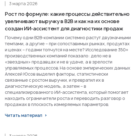
3 марта 2026
Рост по формуле: какие процессы действительно
увеличивают выручку в B2B и как на их основе
создан ИИ-ассистент для диагностики продаж
Почему одни B2B-компании системно растут двузначными
темпами, а другие – при сопоставимых рынках, продуктах
и ценах – годами топчутся на месте? Исследование 350+
производственных компаний показало: дело не в
«звездных» продавцах и не в удаче, а в зрелости
управляемых процессов. На основе эмпирических данных
Алексей Юсов выделил факторы, статистически
связанные с ростом выручки, и превратил их в
диагностическую модель, а затем – в
специализированного ИИ-ассистента, который помогает
находить ограничители роста и переводить разговор о
продажах в плоскость измеряемых параметров.
Читать материал
3 марта 2026