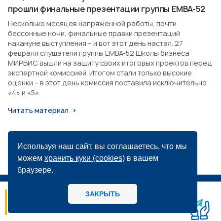
прошли финальные презентации группы EMBA-52
Несколько месяцев напряженной работы, почти
бессонные ночи, финальные правки презентаций
накануне выступления – и вот этот день настал. 27
февраля слушатели группы EMBA-52 Школы бизнеса
МИРБИС вышли на защиту своих итоговых проектов перед
экспертной комиссией. Итогом стали только высокие
оценки – в этот день комиссия поставила исключительно
«4» и «5».
Читать материал
Используя наш сайт, вы соглашаетесь, что мы
можем
хранить куки (cookies)
в вашем
браузере.
ЗАКРЫТЬ
06.08
14:56
МИРБИС - Школа бизнеса А вы как
потребитель предпочитаете, когда: