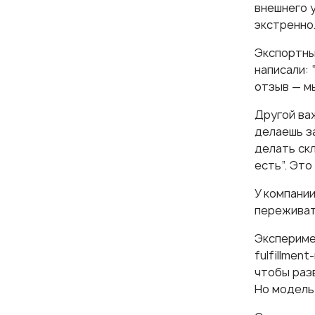
внешнего у
экстренно.
Экспортны
написали: 
отзыв — м
Другой ва
делаешь з
делать скл
есть”. Эт
У компании
переживат
Экспериме
fulfillmen
чтобы разв
Но модель