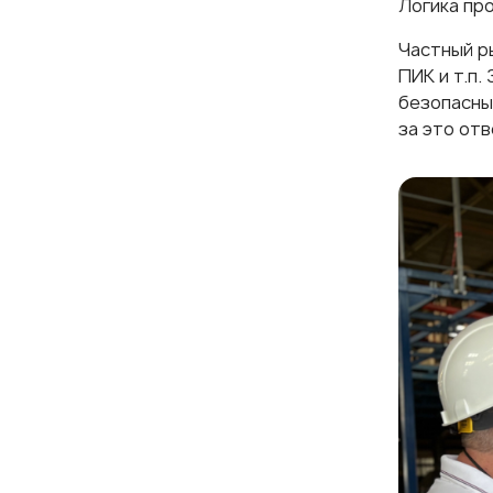
Логика пр
Частный р
ПИК и т.п
безопасны
за это от