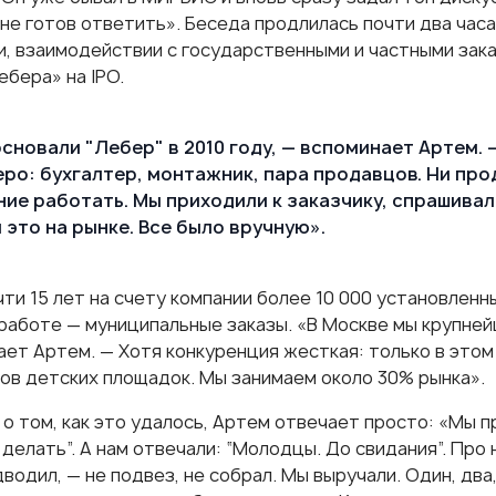
не готов ответить». Беседа продлилась почти два часа
, взаимодействии с государственными и частными заказ
ебера» на IPO.
сновали "Лебер" в 2010 году, — вспоминает Артем. 
ро: бухгалтер, монтажник, пара продавцов. Ни про
ие работать. Мы приходили к заказчику, спрашивали
 это на рынке. Все было вручную».
чти 15 лет на счету компании более 10 000 установлен
 работе — муниципальные заказы. «В Москве мы крупней
ает Артем. — Хотя конкуренция жесткая: только в этом
ов детских площадок. Мы занимаем около 30% рынка».
 о том, как это удалось, Артем отвечает просто: «Мы п
делать”. А нам отвечали: “Молодцы. До свидания”. Про 
водил, — не подвез, не собрал. Мы выручали. Один, два,