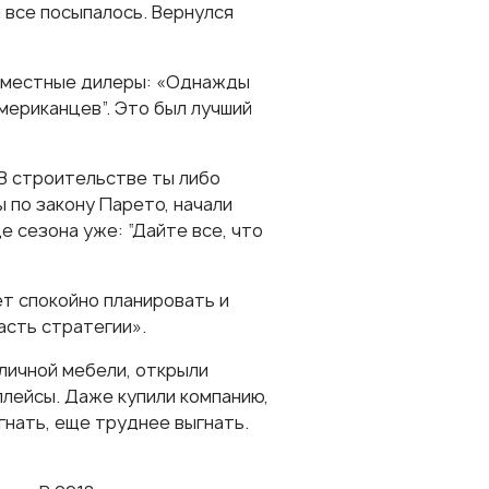
и все посыпалось. Вернулся
и местные дилеры: «Однажды
американцев”. Это был лучший
В строительстве ты либо
 по закону Парето, начали
це сезона уже: “Дайте все, что
ет спокойно планировать и
асть стратегии».
личной мебели, открыли
тплейсы. Даже купили компанию,
гнать, еще труднее выгнать.