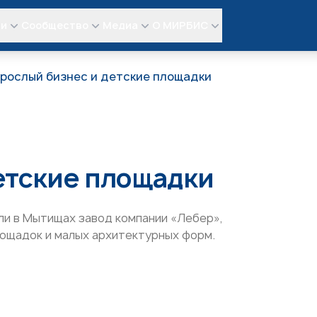
ли
Сообщество
Медиа
О МИРБИС
рослый бизнес и детские площадки
етские площадки
ли в Мытищах завод компании «Лебер»,
лощадок и малых архитектурных форм.