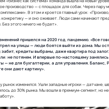
м «бизнес как система» команда вышла на новый уровен
ое производство — с площадок для собак. Через пару 
комплексами». В этом и кроется главный урок: «Произв
 конкретику — и оно оживает. Люди сами начинают пред
 Без этого ничего не будет».
зменений пришелся на 2020 год, пандемию. «Все гово
трел на улицы — люди боятся выйти из дома. Мы ос
 забит, кредиты выбраны, даже квартира под залог.
ли: не потянем. И впервые по-настоящему занялись
ы — не для бухгалтерии, а для управления. Баланс, P
е они дают картину».
у рынок изменился. Ушли западные игроки — датчане, ш
ось до 30% рынка. Мы вошли в премиум-сегмент, но не 
работу».