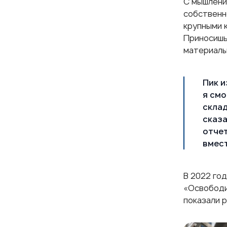
С мышление
собственн
крупными 
Приносишь
материалы.
Пик и
я смо
склад
сказа
отчет
вмест
В 2022 год
«Освободил
показали 