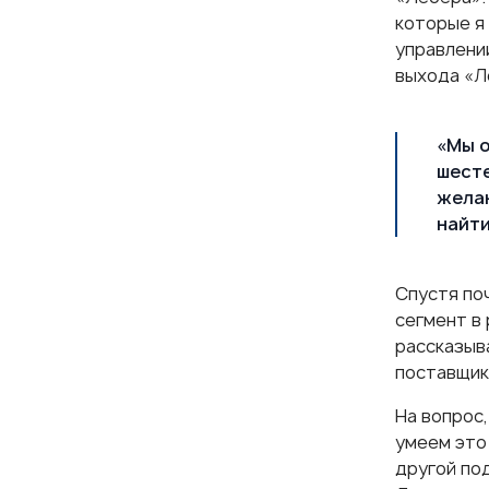
которые я 
управлении
выхода «Л
«Мы о
шесте
желан
найти
Спустя по
сегмент в
рассказыв
поставщик
На вопрос,
умеем это 
другой под