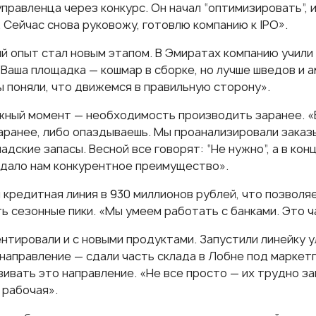
правленца через конкурс. Он начал “оптимизировать”, 
 Сейчас снова руковожу, готовлю компанию к IPO».
й опыт стал новым этапом. В Эмиратах компанию учил
“Ваша площадка — кошмар в сборке, но лучше шведов и 
ы поняли, что движемся в правильную сторону».
жный момент — необходимость производить заранее. «
аранее, либо опаздываешь. Мы проанализировали заказы
адские запасы. Весной все говорят: “Не нужно”, а в кон
о дало нам конкурентное преимущество».
 кредитная линия в 930 миллионов рублей, что позволя
ь сезонные пики. «Мы умеем работать с банками. Это ч
нтировали и с новыми продуктами. Запустили линейку у
t-направление — сдали часть склада в Лобне под марке
ивать это направление. «Не все просто — их трудно за
 рабочая».