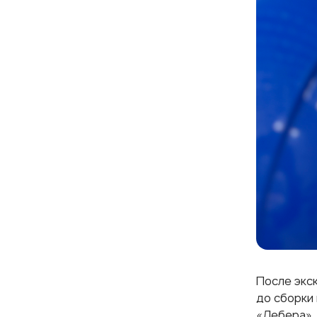
После экс
до сборки
«Лебера».