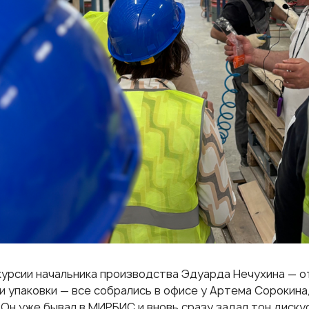
курсии начальника производства Эдуарда Нечухина — о
 и упаковки — все собрались в офисе у Артема Сорокина
 Он уже
бывал
в МИРБИС и вновь сразу задал тон дискус