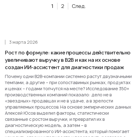
1
2
След.
3 марта 2026
Рост по формуле: какие процессы действительно
увеличивают выручку в B2B и как на их основе
создан ИИ-ассистент для диагностики продаж
Почему одни B2B-компании системно растут двузначными
темпами, а другие – при сопоставимых рынках, продуктах
и ценах – годами топчутся на месте? Исследование 350+
производственных компаний показало: дело не в
«звездных» продавцах и не в удаче, а в зрелости
управляемых процессов. На основе эмпирических данных
Алексей Юсов выделил факторы, статистически
связанные с ростом выручки, и превратил их в
диагностическую модель, а затем – в
специализированного ИИ-ассистента, который помогает