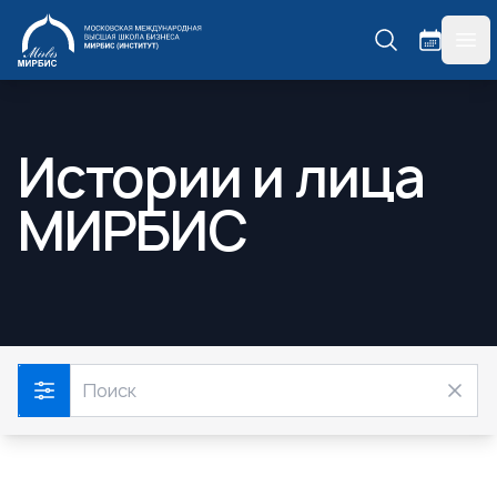
МИРБИС
гла
Истории и лица
МИРБИС