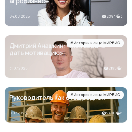
агробизнесе
04.08.2025
2094
3
#Истории и лица МИРБИС
Дмитрий Анашкин: «Моя задача —
дать мотивацию»
31.07.2025
2195
1
#Истории и лица МИРБИС
Руководитель как отец родной
11.07.2025
2400
6