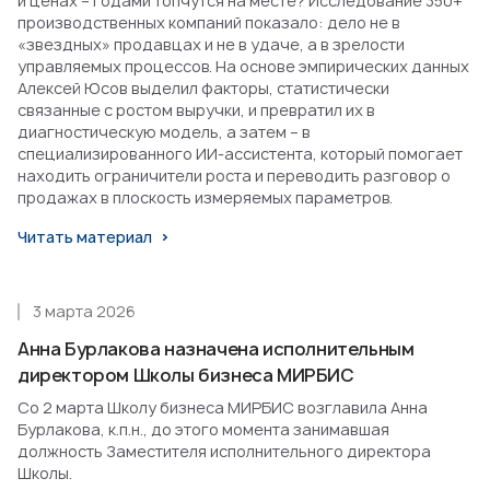
и ценах – годами топчутся на месте? Исследование 350+
производственных компаний показало: дело не в
«звездных» продавцах и не в удаче, а в зрелости
управляемых процессов. На основе эмпирических данных
Алексей Юсов выделил факторы, статистически
связанные с ростом выручки, и превратил их в
диагностическую модель, а затем – в
специализированного ИИ-ассистента, который помогает
находить ограничители роста и переводить разговор о
продажах в плоскость измеряемых параметров.
Читать материал
3 марта 2026
Анна Бурлакова назначена исполнительным
директором Школы бизнеса МИРБИС
Со 2 марта Школу бизнеса МИРБИС возглавила Анна
Бурлакова, к.п.н., до этого момента занимавшая
должность Заместителя исполнительного директора
Школы.