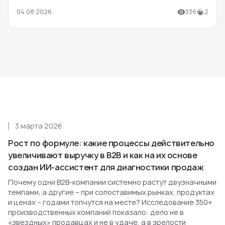
04.08.2026
336
2
3 марта 2026
Рост по формуле: какие процессы действительно
увеличивают выручку в B2B и как на их основе
создан ИИ-ассистент для диагностики продаж
Почему одни B2B-компании системно растут двузначными
темпами, а другие – при сопоставимых рынках, продуктах
и ценах – годами топчутся на месте? Исследование 350+
производственных компаний показало: дело не в
«звездных» продавцах и не в удаче, а в зрелости