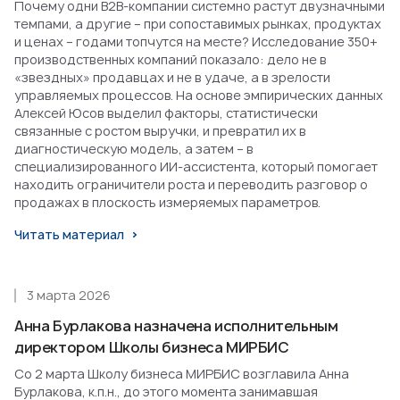
Почему одни B2B-компании системно растут двузначными
темпами, а другие – при сопоставимых рынках, продуктах
и ценах – годами топчутся на месте? Исследование 350+
производственных компаний показало: дело не в
«звездных» продавцах и не в удаче, а в зрелости
управляемых процессов. На основе эмпирических данных
Алексей Юсов выделил факторы, статистически
связанные с ростом выручки, и превратил их в
диагностическую модель, а затем – в
специализированного ИИ-ассистента, который помогает
находить ограничители роста и переводить разговор о
продажах в плоскость измеряемых параметров.
Читать материал
3 марта 2026
Анна Бурлакова назначена исполнительным
директором Школы бизнеса МИРБИС
Со 2 марта Школу бизнеса МИРБИС возглавила Анна
Бурлакова, к.п.н., до этого момента занимавшая