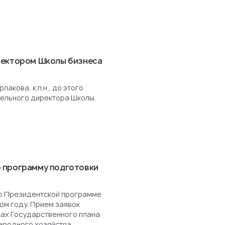
ректором Школы бизнеса
акова, к.п.н., до этого
ельного директора Школы.
 программу подготовки
о Президентской программе
ом году. Прием заявок
ках Государственного плана
ародного хозяйства