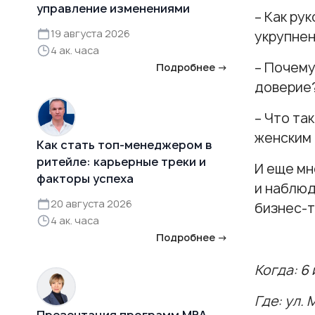
управление изменениями
– Как ру
19 августа 2026
укрупнен
4 ак. часа
– Почему
Подробнее →
доверие?
– Что та
женским 
Как стать топ-менеджером в
ритейле: карьерные треки и
И еще мн
факторы успеха
и наблюд
20 августа 2026
бизнес-т
4 ак. часа
Подробнее →
Когда: 6
Где: ул. 
Презентация программ MBA,