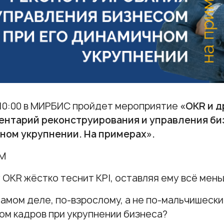
 10:00 в МИРБИС пройдет мероприятие
«OKR и д
ентарий реконструирования и управления би
ном укрупнении. На примерах».
М
 OKR жёстко теснит KPI, оставляя ему всё мен
 самом деле, по-взрослому, а не по-мальчишеск
м кадров при укрупнении бизнеса?