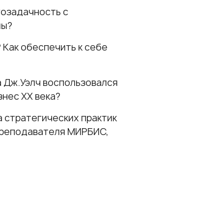
гозадачность с
мы?
 Как обеспечить к себе
а Дж.Уэлч воспользовался
нес XX века?
а стратегических практик
 преподавателя МИРБИС,