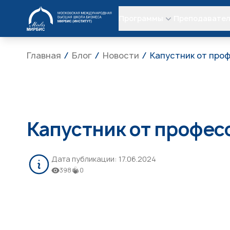
МИРБИС
Программы
Преподавате
Главная
Блог
Новости
Капустник от про
Капустник от профес
Дата публикации:
17.06.2024
398
0