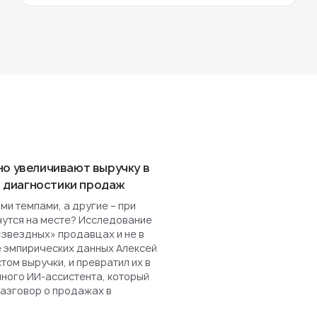
но увеличивают выручку в
ля диагностики продаж
и темпами, а другие – при
чутся на месте? Исследование
«звездных» продавцах и не в
е эмпирических данных Алексей
ом выручки, и превратил их в
нного ИИ-ассистента, который
разговор о продажах в