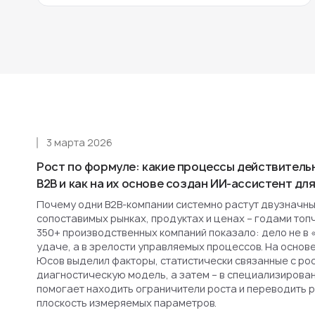
3 марта 2026
Рост по формуле: какие процессы действитель
B2B и как на их основе создан ИИ-ассистент д
Почему одни B2B-компании системно растут двузначным
сопоставимых рынках, продуктах и ценах – годами топ
350+ производственных компаний показало: дело не в 
удаче, а в зрелости управляемых процессов. На основ
Юсов выделил факторы, статистически связанные с рост
диагностическую модель, а затем – в специализирова
помогает находить ограничители роста и переводить 
плоскость измеряемых параметров.