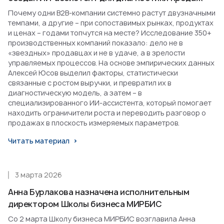
Почему одни B2B-компании системно растут двузначными
темпами, а другие – при сопоставимых рынках, продуктах
и ценах – годами топчутся на месте? Исследование 350+
производственных компаний показало: дело не в
«звездных» продавцах и не в удаче, а в зрелости
управляемых процессов. На основе эмпирических данных
Алексей Юсов выделил факторы, статистически
связанные с ростом выручки, и превратил их в
диагностическую модель, а затем – в
специализированного ИИ-ассистента, который помогает
находить ограничители роста и переводить разговор о
продажах в плоскость измеряемых параметров.
Читать материал
3 марта 2026
Анна Бурлакова назначена исполнительным
директором Школы бизнеса МИРБИС
Со 2 марта Школу бизнеса МИРБИС возглавила Анна