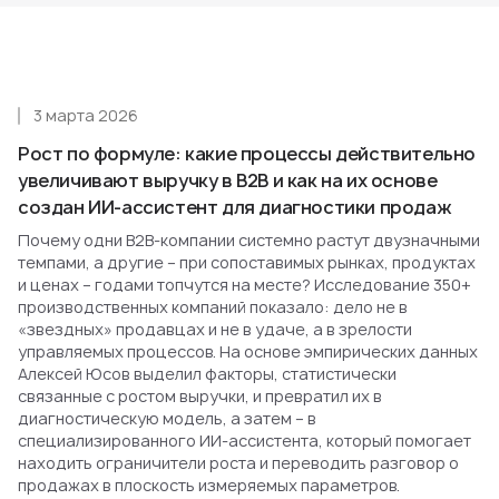
3 марта 2026
Рост по формуле: какие процессы действительно
увеличивают выручку в B2B и как на их основе
создан ИИ-ассистент для диагностики продаж
Почему одни B2B-компании системно растут двузначными
темпами, а другие – при сопоставимых рынках, продуктах
и ценах – годами топчутся на месте? Исследование 350+
производственных компаний показало: дело не в
«звездных» продавцах и не в удаче, а в зрелости
управляемых процессов. На основе эмпирических данных
Алексей Юсов выделил факторы, статистически
связанные с ростом выручки, и превратил их в
диагностическую модель, а затем – в
специализированного ИИ-ассистента, который помогает
находить ограничители роста и переводить разговор о
продажах в плоскость измеряемых параметров.