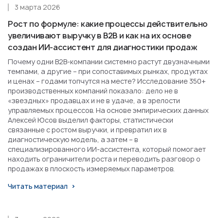
3 марта 2026
Рост по формуле: какие процессы действительно
увеличивают выручку в B2B и как на их основе
создан ИИ-ассистент для диагностики продаж
Почему одни B2B-компании системно растут двузначными
темпами, а другие – при сопоставимых рынках, продуктах
и ценах – годами топчутся на месте? Исследование 350+
производственных компаний показало: дело не в
«звездных» продавцах и не в удаче, а в зрелости
управляемых процессов. На основе эмпирических данных
Алексей Юсов выделил факторы, статистически
связанные с ростом выручки, и превратил их в
диагностическую модель, а затем – в
специализированного ИИ-ассистента, который помогает
находить ограничители роста и переводить разговор о
продажах в плоскость измеряемых параметров.
Читать материал