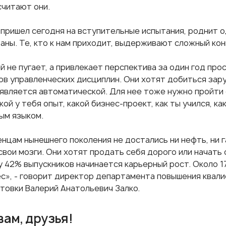
считают они.
 пришел сегодня на вступительные испытания, роднит о
аны. Те, кто к нам приходит, выдерживают сложный конк
 не пугает, а привлекает перспектива за один год про
ов управленческих дисциплин. Они хотят
добиться зар
 является автоматической. Для нее тоже нужно пройти 
акой у тебя опыт, какой бизнес-проект, как ты учился, к
ым языком.
нцам нынешнего поколения не достались ни нефть, ни г
свои мозги. Они хотят продать себя дорого или начать 
у 42% выпускников начинается карьерный рост. Около 
ес», - говорит директор департамента повышения квал
отовки
Валерий Анатольевич Залко
.
вам, друзья!