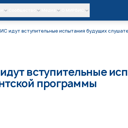
ли
Сообщество
Медиа
О МИРБИС
ИС идут вступительные испытания будущих слушат
идут вступительные ис
нтской программы