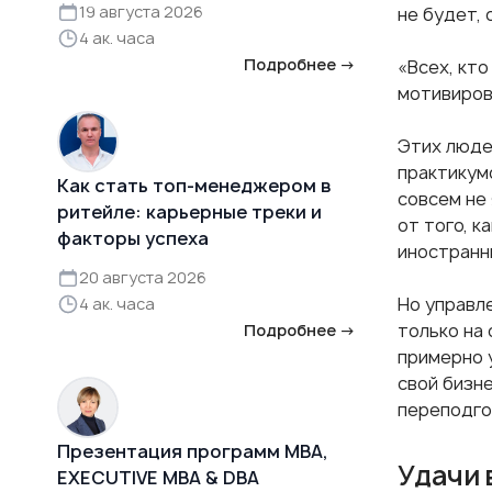
19 августа 2026
не будет, 
4 ак. часа
Подробнее →
«Всех, кто
мотивиров
Этих людей
практикум
Как стать топ-менеджером в
совсем не
ритейле: карьерные треки и
от того, к
факторы успеха
иностранн
20 августа 2026
Но управле
4 ак. часа
только на 
Подробнее →
примерно 
свой бизн
переподг
Презентация программ MBA,
Удачи 
EXECUTIVE MBA & DBA