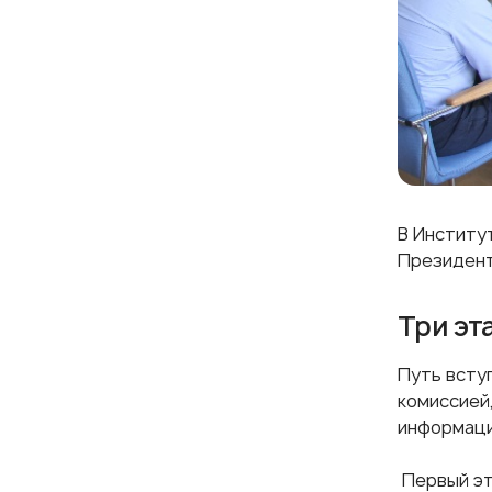
В Институ
Президент
Три эт
Путь всту
комиссией
информаци
Первый эт