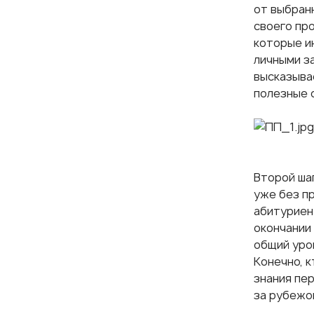
от выбран
своего пр
которые ин
личными з
высказыва
полезные 
Второй шаг
уже без п
абитуриент
окончании
общий уро
Конечно, к
знания пе
за рубежо