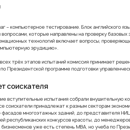
шаг – компьютерное тестирование. Блок английского яз
 вопросами, которые направлены на проверку базовых з
рмационных технологий включает вопросы, проверяющие
омпьютерную эрудицию».
 всех трёх этапов испытаний комиссия принимает решен
 по Президентской программе подготовки управленческ
т соискателя
ие вступительные испытания собрали внушительную ко
се соискатели принадлежат к разным секторам экономик
 фасадов многоэтажных зданий, до представителя НИЦ
ей республиканских конкурсов красоты, до менеджеров 
 бизнесменов уже есть степень МВА, но учеба по Пре