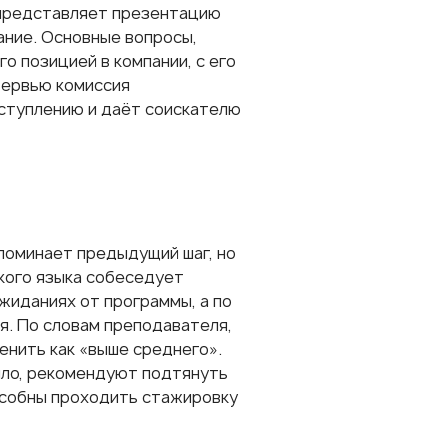
 представляет презентацию
ание. Основные вопросы,
о позицией в компании, с его
тервью комиссия
оступлению и даёт соискателю
апоминает предыдущий шаг, но
кого языка собеседует
ожиданиях от программы, а по
я. По словам преподавателя,
енить как «выше среднего».
вило, рекомендуют подтянуть
пособны проходить стажировку