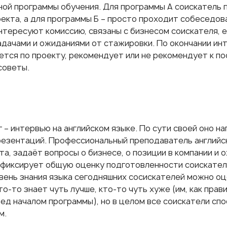
ной программы обучения. Для программы А соискатель
оекта, а для программы Б – просто проходит собеседов
тересуют комиссию, связаны с бизнесом соискателя, ег
адачами и ожиданиями от стажировки. По окончании ин
ется по проекту, рекомендует или не рекомендует к п
советы.
 – интервью на английском языке. По сути своей оно н
резентаций. Профессиональный преподаватель английс
а, задаёт вопросы о бизнесе, о позиции в компании и 
 фиксирует общую оценку подготовленности соискател
вень знания языка сегодняшних сосискателей можно оц
то-то знает чуть лучше, кто-то чуть хуже (им, как пра
ред началом программы), но в целом все соискатели с
м.