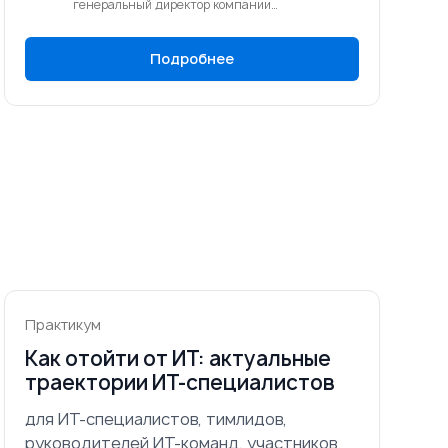
генеральный директор компании
KPGTrainingCenter (ООО «Центр развития
компетенций»)
Подробнее
Практикум
Как отойти от ИТ: актуальные
траектории ИТ-специалистов
для ИТ-специалистов, тимлидов,
руководителей ИТ-команд, участников