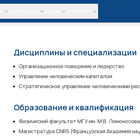
ли
Сообщество
Медиа
О МИРБИС
Дисциплины и специализации
Организационное поведение и лидерство
Управление человеческим капиталом
Стратегическое управление человеческими ре
Образование и квалификация
Физический факультет МГУ им. М.В. Ломоносова
Магистратура CNRS (Французская Академия наук)