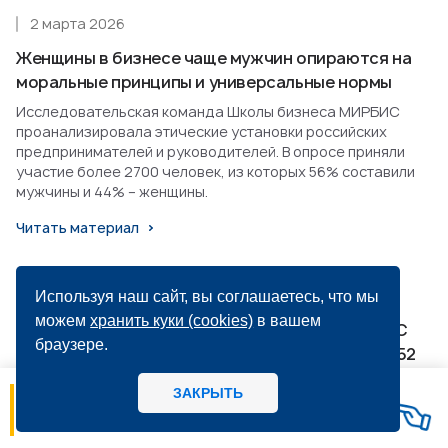
2 марта 2026
Женщины в бизнесе чаще мужчин опираются на
моральные принципы и универсальные нормы
Исследовательская команда Школы бизнеса МИРБИС
проанализировала этические установки российских
предпринимателей и руководителей. В опросе приняли
участие более 2700 человек, из которых 56% составили
мужчины и 44% – женщины.
Читать материал
28 февраля 2026
Используя наш сайт, вы соглашаетесь, что мы
можем
хранить куки (cookies)
в вашем
Защита на максимум: в Школе бизнеса МИРБИС
браузере.
прошли финальные презентации группы EMBA-52
Несколько месяцев напряженной работы, почти
ЗАКРЫТЬ
06.08
14:56
бессонные ночи, финальные правки презентаций
МИРБИС - Школа бизнеса А вы как
накануне выступления – и вот этот день настал. 27
потребитель предпочитаете, когда:
февраля слушатели группы EMBA-52 Школы бизнеса