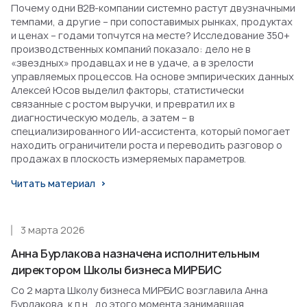
Почему одни B2B-компании системно растут двузначными
темпами, а другие – при сопоставимых рынках, продуктах
и ценах – годами топчутся на месте? Исследование 350+
производственных компаний показало: дело не в
«звездных» продавцах и не в удаче, а в зрелости
управляемых процессов. На основе эмпирических данных
Алексей Юсов выделил факторы, статистически
связанные с ростом выручки, и превратил их в
диагностическую модель, а затем – в
специализированного ИИ-ассистента, который помогает
находить ограничители роста и переводить разговор о
продажах в плоскость измеряемых параметров.
Читать материал
3 марта 2026
Анна Бурлакова назначена исполнительным
директором Школы бизнеса МИРБИС
Со 2 марта Школу бизнеса МИРБИС возглавила Анна
Бурлакова, к.п.н., до этого момента занимавшая