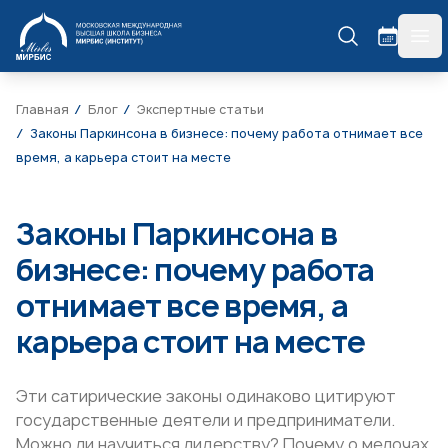
МИРБИС
гла
Главная
Блог
Экспертные статьи
Законы Паркинсона в бизнесе: почему работа отнимает все
время, а карьера стоит на месте
Законы Паркинсона в
бизнесе: почему работа
отнимает все время, а
карьера стоит на месте
Эти сатирические законы одинаково цитируют
государственные деятели и предприниматели.
Можно ли научиться лидерству? Почему о мелочах