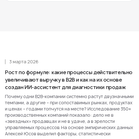
3 марта 2026
Рост по формуле: какие процессы действительно
увеличивают выручку в B2B и как на их основе
создан ИИ-ассистент для диагностики продаж
Почему одни B2B-компании системно растут двузначными
темпами, а другие – при сопоставимых рынках, продуктах
и ценах – годами топчутся на месте? Исследование 350+
производственных компаний показало: дело не в
«звездных» продавцах и не в удаче, а в зрелости
управляемых процессов. На основе эмпирических данных
Алексей Юсов выделил факторы, статистически