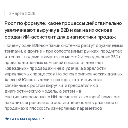
3 марта 2026
Рост по формуле: какие процессы действительно
увеличивают выручку в B2B и как на их основе
создан ИИ-ассистент для диагностики продаж
Почему одни B2B-компании системно растут двузначными
темпами, а другие – при сопоставимых рынках, продуктах
и ценах – годами топчутся на месте? Исследование 350+
производственных компаний показало: дело не в
«звездных» продавцах и не в удаче, а в зрелости
управляемых процессов. На основе эмпирических данных
Алексей Юсов выделил факторы, статистически
связанные с ростом выручки, и превратил их в
диагностическую модель, а затем – в
специализированного ИИ-ассистента, который помогает
находить ограничители роста и переводить разговор о
продажах в плоскость измеряемых параметров.
Читать материал