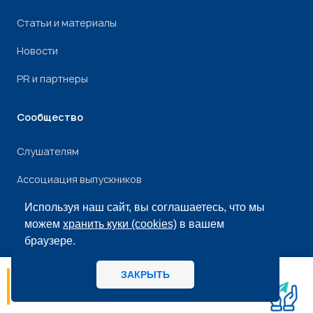
Статьи и материалы
Новости
PR и партнеры
Сообщество
Слушателям
Ассоциация выпускников
Клуб Амбассадоров
Используя наш сайт, вы соглашаетесь, что мы
можем
хранить куки (cookies)
в вашем
Истории успеха
браузере.
Образовательная среда
ЗАКРЫТЬ
05.08
13:33
Оплата обучения
Внедрение изменений – точка роста или
потеря управления? Любые