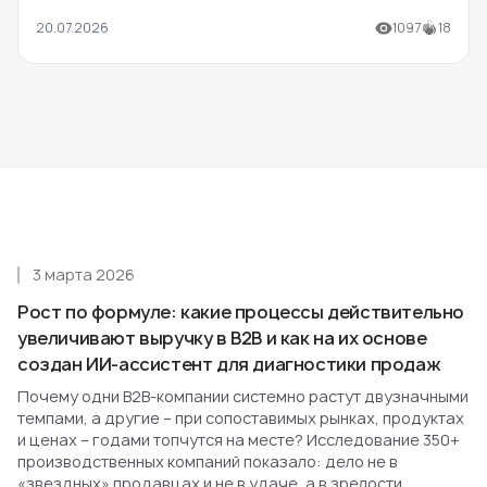
20.07.2026
1097
18
3 марта 2026
Рост по формуле: какие процессы действительно
увеличивают выручку в B2B и как на их основе
создан ИИ-ассистент для диагностики продаж
Почему одни B2B-компании системно растут двузначными
темпами, а другие – при сопоставимых рынках, продуктах
и ценах – годами топчутся на месте? Исследование 350+
производственных компаний показало: дело не в
«звездных» продавцах и не в удаче, а в зрелости