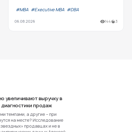
#МВА
#Executive MBA
#DBA
06.08.2026
144
3
но увеличивают выручку в
ля диагностики продаж
и темпами, а другие – при
чутся на месте? Исследование
«звездных» продавцах и не в
е эмпирических данных Алексей