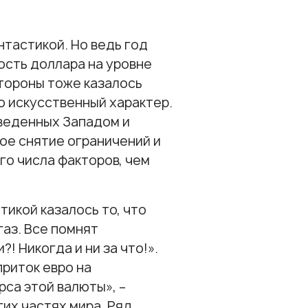
тастикой. Но ведь год
мость доллара на уровне
стороны тоже казалось
о искусственный характер.
введенных Западом и
ое снятие ограничений и
го числа факторов, чем
тикой казалось то, что
газ. Все помнят
! Никогда и ни за что!».
приток евро на
рса этой валюты», –
гих частях мира. Ряд