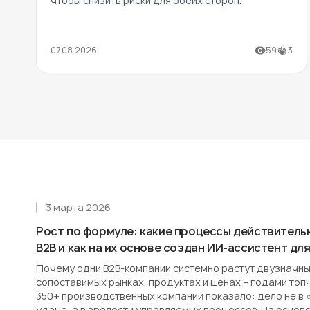
чтобы снизить риски для обеих сторон.
07.08.2026
59
3
3 марта 2026
Рост по формуле: какие процессы действитель
B2B и как на их основе создан ИИ-ассистент д
Почему одни B2B-компании системно растут двузначным
сопоставимых рынках, продуктах и ценах – годами топ
350+ производственных компаний показало: дело не в 
удаче, а в зрелости управляемых процессов. На основ