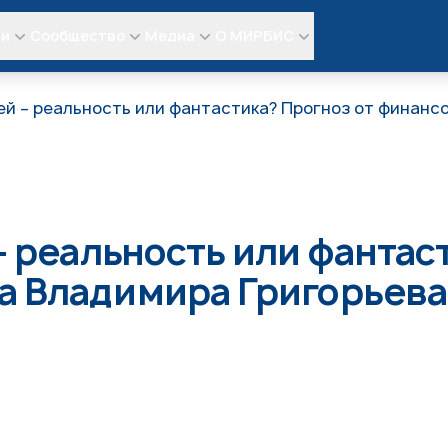
ли
Сообщество
Медиа
О МИРБИС
ей – реальность или фантастика? Прогноз от финанс
– реальность или фантас
а Владимира Григорьева