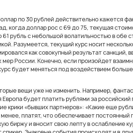
оллар по 30 рублей действительно кажется фан
ад, когда доллар рос с 69 до 75, текущая стои
 61 рубль с небольшой волатильностью в обе 
кой. Разумеется, текущий курс носит нескольк
ировался как совокупный результат санкций, 
 мер России. Конечно, если произойдет взаимн
курс будет меняться под воздействием больше
торые вещи уже не изменить. Например, фантас
 Европа будет платить рублями за российский 
ие крики «бывших партнеров»: «Какие еще рубли?
е менее, платят, что обеспечивает постоянный 
ую биржу и вносит свою лепту в ослабление ку
 спикер. Знаковые события происходят и в дру