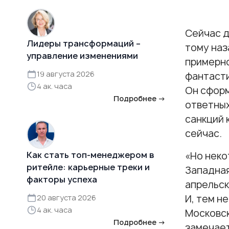
Сейчас д
Лидеры трансформаций –
тому наз
управление изменениями
примерно
19 августа 2026
фантасти
4 ак. часа
Он сформ
Подробнее →
ответных
санкций 
сейчас.
Как стать топ-менеджером в
«Но неко
ритейле: карьерные треки и
Западная
факторы успеха
апрельск
И, тем н
20 августа 2026
4 ак. часа
Московск
Подробнее →
замечает