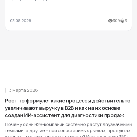
03.08.2026
309
3
3 марта 2026
Рост по формуле: какие процессы действительно
увеличивают выручку в B2B и как на их основе
создан ИИ-ассистент для диагностики продаж
Почему одни B2B-компании системно растут двузначными
темпами, а другие – при сопоставимых рынках, продуктах
и ценах – годами топчутся на месте? Исследование 350+