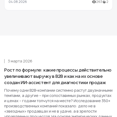
04.08.2026
263
2
3 марта 2026
Рост по формуле: какие процессы действительно
увеличивают выручку в B2B и как на их основе
создан ИИ-ассистент для диагностики продаж
Почему одни B2B-компании системно растут двузначными
темпами, а другие – при сопоставимых рынках, продуктах
и ценах – годами топчутся на месте? Исследование 350+
производственных компаний показало: дело не в
«звездных» продавцах и не в удаче, а в зрелости
управляемых процессов. На основе эмпирических данных