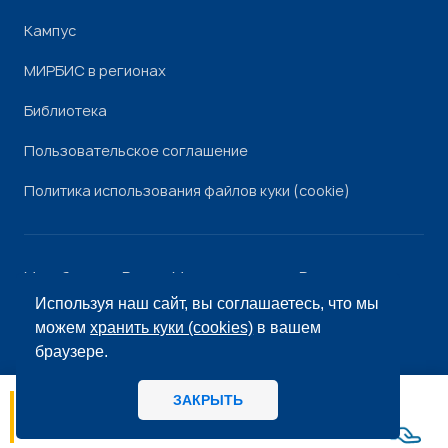
Кампус
МИРБИС в регионах
Библиотека
Пользовательское соглашение
Политика использования файлов куки (cookie)
Минобрнауки России
Минпросвещения России
Роскомнадзор
Рособрнадзор
Используя наш сайт, вы соглашаетесь, что мы
© «МИРБИС», 2026
можем
хранить куки (cookies)
в вашем
браузере.
ЗАКРЫТЬ
06.08
14:56
МИРБИС - Школа бизнеса А вы как