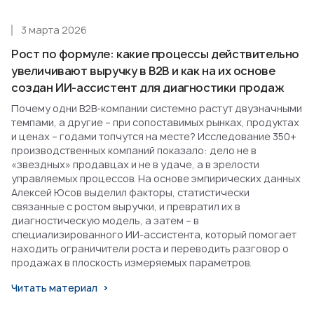
3 марта 2026
Рост по формуле: какие процессы действительно
увеличивают выручку в B2B и как на их основе
создан ИИ-ассистент для диагностики продаж
Почему одни B2B-компании системно растут двузначными
темпами, а другие – при сопоставимых рынках, продуктах
и ценах – годами топчутся на месте? Исследование 350+
производственных компаний показало: дело не в
«звездных» продавцах и не в удаче, а в зрелости
управляемых процессов. На основе эмпирических данных
Алексей Юсов выделил факторы, статистически
связанные с ростом выручки, и превратил их в
диагностическую модель, а затем – в
специализированного ИИ-ассистента, который помогает
находить ограничители роста и переводить разговор о
продажах в плоскость измеряемых параметров.
Читать материал