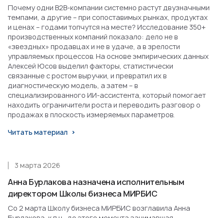
Почему одни B2B-компании системно растут двузначными
темпами, а другие – при сопоставимых рынках, продуктах
и ценах – годами топчутся на месте? Исследование 350+
производственных компаний показало: дело не в
«звездных» продавцах и не в удаче, а в зрелости
управляемых процессов. На основе эмпирических данных
Алексей Юсов выделил факторы, статистически
связанные с ростом выручки, и превратил их в
диагностическую модель, а затем – в
специализированного ИИ-ассистента, который помогает
находить ограничители роста и переводить разговор о
продажах в плоскость измеряемых параметров.
Читать материал
3 марта 2026
Анна Бурлакова назначена исполнительным
директором Школы бизнеса МИРБИС
Со 2 марта Школу бизнеса МИРБИС возглавила Анна
Бурлакова, к.п.н., до этого момента занимавшая