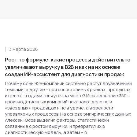
3 марта 2026
Рост по формуле: какие процессы действительно
увеличивают выручку в B2B и как на их основе
создан ИИ-ассистент для диагностики продаж
Почему одни B2B-компании системно растут двузначными
темпами, а другие – при сопоставимых рынках, продуктах
и ценах – годами топчутся на месте? Исследование 350+
производственных компаний показало: дело не в
«звездных» продавцах и не в удаче, а в зрелости
управляемых процессов. На основе эмпирических данных
Алексей Юсов выделил факторы, статистически
связанные с ростом выручки, и превратил их в
диагностическую модель, а затем – в