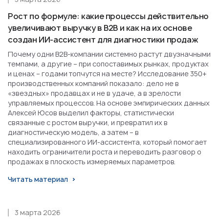
Рост по формуле: какие процессы действительно
увеличивают выручку в B2B и как на их основе
создан ИИ-ассистент для диагностики продаж
Почему одни B2B-компании системно растут двузначными
темпами, а другие – при сопоставимых рынках, продуктах
и ценах – годами топчутся на месте? Исследование 350+
производственных компаний показало: дело не в
«звездных» продавцах и не в удаче, а в зрелости
управляемых процессов. На основе эмпирических данных
Алексей Юсов выделил факторы, статистически
связанные с ростом выручки, и превратил их в
диагностическую модель, а затем – в
специализированного ИИ-ассистента, который помогает
находить ограничители роста и переводить разговор о
продажах в плоскость измеряемых параметров.
Читать материал
3 марта 2026