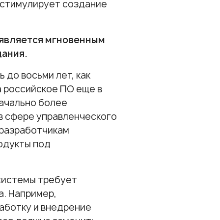
и стимулирует создание
 является мгновенным
дания.
 до восьми лет, как
а российское ПО еще в
начально более
в сфере управленческого
 разработчикам
родукты под
системы требует
. Например,
аботку и внедрение