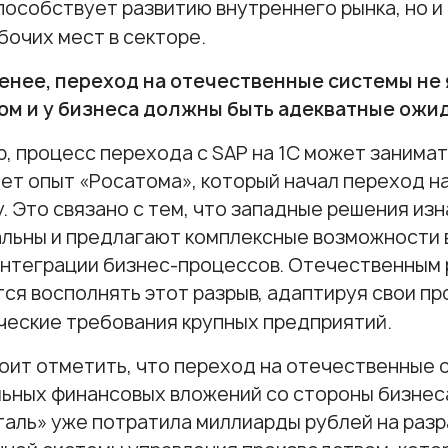
пособствует развитию внутреннего рынка, но 
бочих мест в секторе.
менее, переход на отечественные системы не
ом и у бизнеса должны быть адекватные ожи
, процесс перехода с SAP на 1С может занимать
ет опыт «Росатома», который начал переход н
у. Это связано с тем, что западные решения из
льны и предлагают комплексные возможности 
интеграции бизнес-процессов. Отечественным
ся восполнять этот разрыв, адаптируя свои п
еские требования крупных предприятий.
оит отметить, что переход на отечественные 
ьных финансовых вложений со стороны бизнеса
аль» уже потратила миллиарды рублей на разр