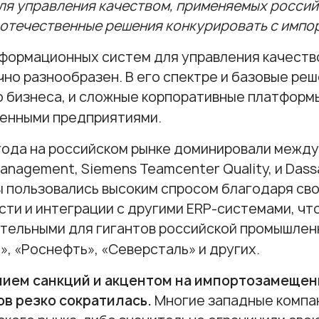
ля управления качеством, применяемых росси
 отечественные решения конкурировать с импо
формационных систем для управления качеств
но разнообразен. В его спектре и базовые реш
 бизнеса, и сложные корпоративные платформ
енными предприятиями.
года на российском рынке доминировали межд
Management, Siemens Teamcenter Quality, и Dass
 пользовались высоким спросом благодаря св
ти и интеграции с другими ERP-системами, чт
тельными для гигантов российской промышленн
», «Роснефть», «Северсталь» и других.
нием санкций и акцентом на импортозамещен
в резко сократилась.
Многие западные компа