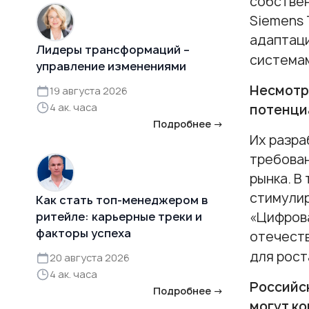
собствен
Siemens 
адаптаци
Лидеры трансформаций –
системам
управление изменениями
Несмотр
19 августа 2026
4 ак. часа
потенци
Подробнее →
Их разра
требован
рынка. В
стимулир
Как стать топ-менеджером в
«Цифрова
ритейле: карьерные треки и
факторы успеха
отечеств
для рост
20 августа 2026
4 ак. часа
Российс
Подробнее →
могут к