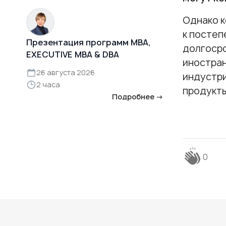
Однако к
к постеп
Презентация программ MBA,
долгосро
EXECUTIVE MBA & DBA
иностран
26 августа 2026
индустри
2 часа
продукты
Подробнее →
0