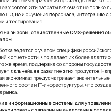
ной системы управления производством, кото
Teamcenter. Эти затраты включают не только л
ю ПО, но и обучение персонала, интеграцию 
и и тестирование.
я на вызовы, отечественные QMS-решения о
алом.
ботка ведется с учетом специфики российског
ий к отчетности, что делает их более адапти
 то же время, поддержка со стороны государств
ует дальнейшее развитие этих продуктов. Нап
я экономика» предусматривает значительные 
енного софта и IT-инфраструктуры, что созда
а рынка.
кие информационные системы для управлени
онкурировать с западными аналогами в опред