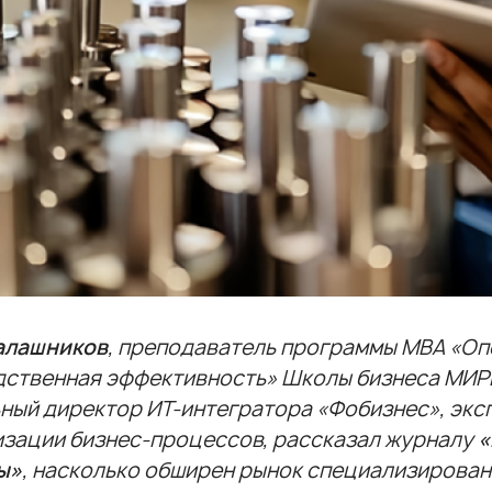
алашников
, преподаватель программы
МВА «Оп
дственная эффективность»
Школы бизнеса МИРБ
ный директор ИТ-интегратора «Фобизнес», эксп
зации бизнес-процессов, рассказал журналу
«
ы»
, насколько обширен рынок специализиров