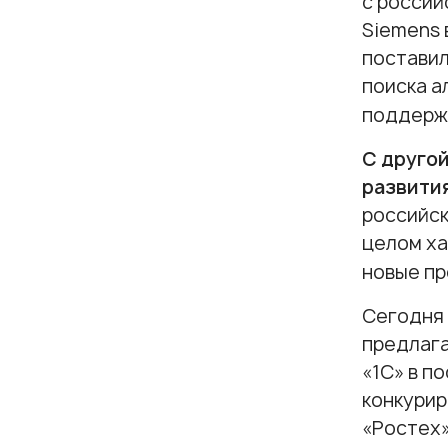
с россий
Siemens 
поставил
поиска а
поддержк
С другой
развити
российск
целом ха
новые пр
Сегодня 
предлага
«1С» в п
конкурир
«Ростех»