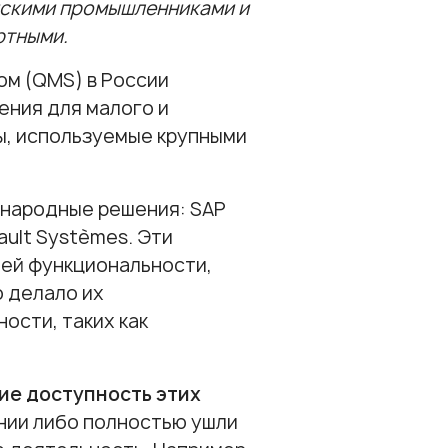
йскими промышленниками и
ртными.
ом (QMS) в России
ения для малого и
ы, используемые крупными
ународные решения: SAP
ault Systèmes. Эти
оей функциональности,
о делало их
ости, таких как
ие доступность этих
нии либо полностью ушли