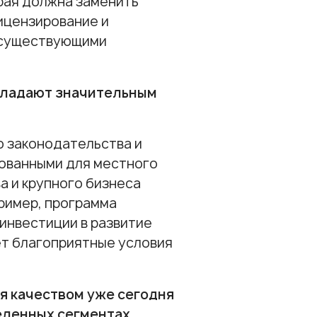
рая должна заменить
ицензирование и
с существующими
бладают значительным
о законодательства и
рованными для местного
а и крупного бизнеса
ример, программа
инвестиции в развитие
ет благоприятные условия
я качеством уже сегодня
еленных сегментах.