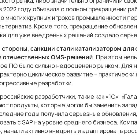
ского рынка, либо значительно ограничили сво
в 2022 году объявила о полном прекращении раб
о многих крупных игроков промышленности п
льтернатив. Кроме того, прекращение обновлен
и для уже внедренных решений создало серьез
 стороны, санкции стали катализатором для
я отечественных QMS-решений.
При этом нель
ое ПО было сильно недооценено рынком. Для н
рактерно циклическое развитие – практически
огрессивные разработки.
российские разработчики, такие как «1С», «Гала
ют продукты, которые могли бы заменить запа
оследние годы получила серьезные обновления
овать с SAP на уровне среднего бизнеса. Компа
, начали активно внедрять и адаптировать рос