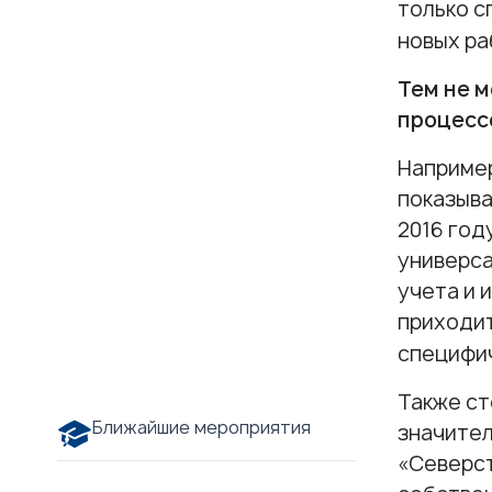
только с
новых ра
Т
ем не 
процесс
Например
показыва
2016 год
универса
учета и 
приходит
специфич
Также ст
Ближайшие мероприятия
значител
«Северст