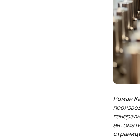
Роман К
произво
генераль
автомати
страниц