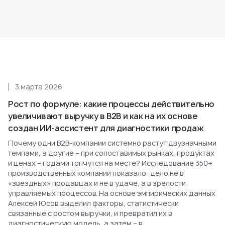
3 марта 2026
Рост по формуле: какие процессы действительно
увеличивают выручку в B2B и как на их основе
создан ИИ-ассистент для диагностики продаж
Почему одни B2B-компании системно растут двузначными
темпами, а другие – при сопоставимых рынках, продуктах
и ценах – годами топчутся на месте? Исследование 350+
производственных компаний показало: дело не в
«звездных» продавцах и не в удаче, а в зрелости
управляемых процессов. На основе эмпирических данных
Алексей Юсов выделил факторы, статистически
связанные с ростом выручки, и превратил их в
диагностическую модель, а затем – в