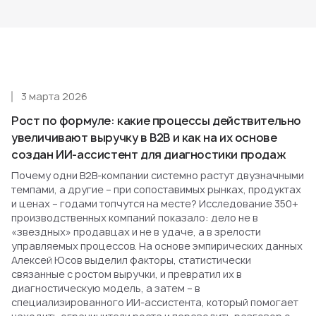
3 марта 2026
Рост по формуле: какие процессы действительно
увеличивают выручку в B2B и как на их основе
создан ИИ-ассистент для диагностики продаж
Почему одни B2B-компании системно растут двузначными
темпами, а другие – при сопоставимых рынках, продуктах
и ценах – годами топчутся на месте? Исследование 350+
производственных компаний показало: дело не в
«звездных» продавцах и не в удаче, а в зрелости
управляемых процессов. На основе эмпирических данных
Алексей Юсов выделил факторы, статистически
связанные с ростом выручки, и превратил их в
диагностическую модель, а затем – в
специализированного ИИ-ассистента, который помогает