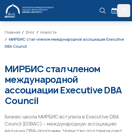
МИРБИС
гла
Главная
Блог
Новости
МИРБИС стал членом международной ассоциации Executive
DBA Council
МИРБИС стал членом
международной
ассоциации Executive DBA
Council
Бизнес-школа МИРБИС вступила в Executive DBA
Council (EDBAC) – международную ассоциацию
ведущих DBA-программ. Членство подтверждает