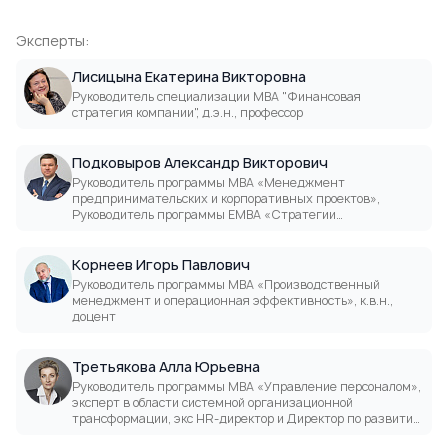
Эксперты:
Лисицына Екатерина Викторовна
Руководитель специализации МВА "Финансовая
стратегия компании", д.э.н., профессор
Подковыров Александр Викторович
Руководитель программы МВА «Менеджмент
предпринимательских и корпоративных проектов»,
Руководитель программы ЕМВА «Стратегии
промышленной интеграции для устойчивого роста»,
Партнер Проектного офиса «Стратегии и практики
устойчивого развития», Отраслевой эксперт
Корнеев Игорь Павлович
Аналитического центра при Правительстве РФ.
Руководитель программы МВА «Производственный
менеджмент и операционная эффективность», к.в.н.,
доцент
Третьякова Алла Юрьевна
Руководитель программы MBA «Управление персоналом»,
эксперт в области системной организационной
трансформации, экс HR-директор и Директор по развитию
крупных российских компаний (финансы, производство,