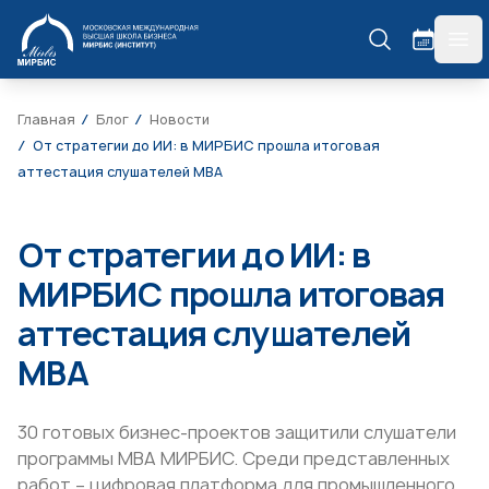
МИРБИС
гла
Главная
Блог
Новости
От стратегии до ИИ: в МИРБИС прошла итоговая
аттестация слушателей MBA
От стратегии до ИИ: в
МИРБИС прошла итоговая
аттестация слушателей
MBA
30 готовых бизнес-проектов защитили слушатели
программы MBA МИРБИС. Среди представленных
работ – цифровая платформа для промышленного