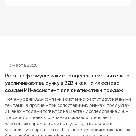
3 марта 2026
Рост по формуле: какие процессы действительно
увеличивают выручку в B2B и как на их основе
создан ИИ-ассистент для диагностики продаж
Почему одни B2B-компании системно растут двузначными
темпами, а другие – при сопоставимых рынках, продуктах
и ценах – годами топчутся на месте? Исследование 350+
производственных компаний показало: дело не в
«звездных» продавцах и не в удаче, а в зрелости
управляемых процессов. На основе эмпирических данных
Алексей Юсов выделил факторы, статистически