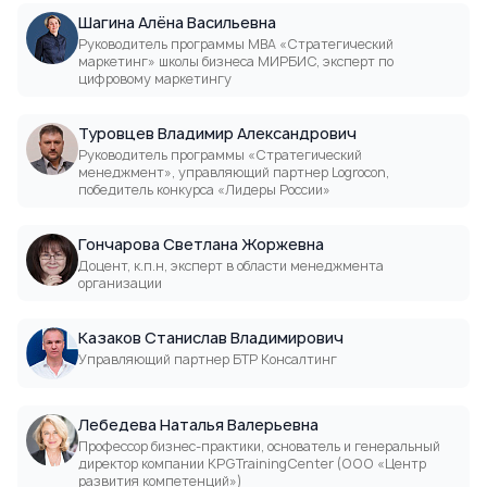
HoReCa), канд. психол. наук
Шагина Алёна Васильевна
Руководитель программы МВА «Стратегический
маркетинг» школы бизнеса МИРБИС, эксперт по
цифровому маркетингу
Туровцев Владимир Александрович
Руководитель программы «Стратегический
менеджмент», управляющий партнер Logrocon,
победитель конкурса «Лидеры России»
Гончарова Светлана Жоржевна
Доцент, к.п.н, эксперт в области менеджмента
организации
Казаков Станислав Владимирович
Управляющий партнер БТР Консалтинг
Лебедева Наталья Валерьевна
Профессор бизнес-практики, основатель и генеральный
директор компании KPGTrainingCenter (ООО «Центр
развития компетенций»)