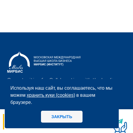
Opportunities for Collaboration with the leading
private business school in Russia
Используя наш сайт, вы соглашаетесь, что мы
можем
хранить куки (cookies)
в вашем
браузере.
ЗАКРЫТЬ
06.08
14:56
Календарь мероприятий
МИРБИС - Школа бизнеса А вы как
потребитель предпочитаете, когда: