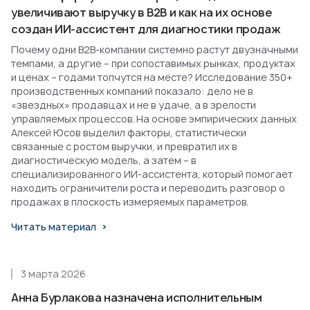
увеличивают выручку в B2B и как на их основе
создан ИИ-ассистент для диагностики продаж
Почему одни B2B-компании системно растут двузначными
темпами, а другие – при сопоставимых рынках, продуктах
и ценах – годами топчутся на месте? Исследование 350+
производственных компаний показало: дело не в
«звездных» продавцах и не в удаче, а в зрелости
управляемых процессов. На основе эмпирических данных
Алексей Юсов выделил факторы, статистически
связанные с ростом выручки, и превратил их в
диагностическую модель, а затем – в
специализированного ИИ-ассистента, который помогает
находить ограничители роста и переводить разговор о
продажах в плоскость измеряемых параметров.
Читать материал
3 марта 2026
Анна Бурлакова назначена исполнительным