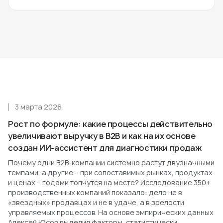
3 марта 2026
Рост по формуле: какие процессы действительно
увеличивают выручку в B2B и как на их основе
создан ИИ-ассистент для диагностики продаж
Почему одни B2B-компании системно растут двузначными
темпами, а другие – при сопоставимых рынках, продуктах
и ценах – годами топчутся на месте? Исследование 350+
производственных компаний показало: дело не в
«звездных» продавцах и не в удаче, а в зрелости
управляемых процессов. На основе эмпирических данных
Алексей Юсов выделил факторы, статистически