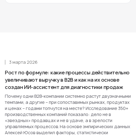
3 марта 2026
Рост по формуле: какие процессы действительно
увеличивают выручку в B2B и как на их основе
создан ИИ-ассистент для диагностики продаж
Почему одни B2B-компании системно растут двузначными
темпами, а другие – при сопоставимых рынках, продуктах
и ценах – годами топчутся на месте? Исследование 350+
производственных компаний показало: дело не в
«звездных» продавцах и не в удаче, а в зрелости
управляемых процессов. На основе эмпирических данных
Алексей Юсов выделил факторы, статистически