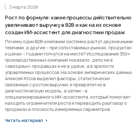
3 марта 2026
Рост по формуле: какие процессы действительно
увеличивают выручку в B2B и как на их основе
создан ИИ-ассистент для диагностики продаж
Почему одни B2B-компании системно растут двузначными
темпами, а другие – при сопоставимых рынках, продуктах
и ценах – годами топчутся на месте? Исследование 350+
производственных компаний показало: дело не в
«звездных» продавцах и не в удаче, а в зрелости
управляемых процессов. На основе эмпирических данных
Алексей Юсов выделил факторы, статистически
связанные с ростом выручки, и превратил их в
диагностическую модель, а затем – в
специализированного ИИ-ассистента, который помогает
находить ограничители роста и переводить разговор о
продажах в плоскость измеряемых параметров.
Читать материал