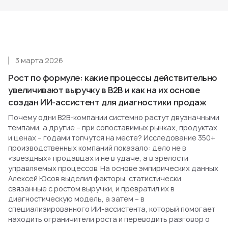
3 марта 2026
Рост по формуле: какие процессы действительно
увеличивают выручку в B2B и как на их основе
создан ИИ-ассистент для диагностики продаж
Почему одни B2B-компании системно растут двузначными
темпами, а другие – при сопоставимых рынках, продуктах
и ценах – годами топчутся на месте? Исследование 350+
производственных компаний показало: дело не в
«звездных» продавцах и не в удаче, а в зрелости
управляемых процессов. На основе эмпирических данных
Алексей Юсов выделил факторы, статистически
связанные с ростом выручки, и превратил их в
диагностическую модель, а затем – в
специализированного ИИ-ассистента, который помогает
находить ограничители роста и переводить разговор о