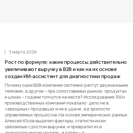
3 марта 2026
Рост по формуле: какие процессы действительно
увеличивают выручку в B2B и как на их основе
создан ИИ-ассистент для диагностики продаж
Почему одни B2B-компании системно растут двузначными
темпами, а другие – при сопоставимых рынках, продуктах
и ценах – годами топчутся на месте? Исследование 350+
производственных компаний показало: дело не в
«звездных» продавцах и не в удаче, а в зрелости
управляемых процессов. На основе эмпирических данных
Алексей Юсов выделил факторы, статистически
связанные с ростом выручки, и превратил их в
диагностическую модель, а затем – в